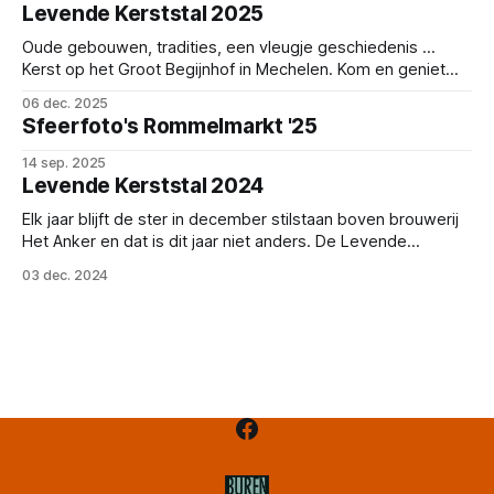
werking van dit bedrijf? Schrijf je dan nu in voor een unieke
Levende Kerststal 2025
blik achter de schermen: Inschrijvingsformulier Voor de
deelname vragen we
Oude gebouwen, tradities, een vleugje geschiedenis ...
Kerst op het Groot Begijnhof in Mechelen. Kom en geniet
mee in een authentiek kader. Wat kan je verwachten? Een
06 dec. 2025
'tableau vivant' met wel meer dan 20 figuranten: de drie
Sfeerfoto's Rommelmarkt '25
koningen, de kleine Jezus, de ezel, ... Echter dan dit kan je
ze
14 sep. 2025
Levende Kerststal 2024
Elk jaar blijft de ster in december stilstaan boven brouwerij
Het Anker en dat is dit jaar niet anders. De Levende
Kerststal van het Groot Begijnhof zorgt op 21 en 22
03 dec. 2024
december weer voor een gezellige bedoening op het
binnenplein van de brouwerij. De allereerste kribbekindjes
van de Levende Kerststal