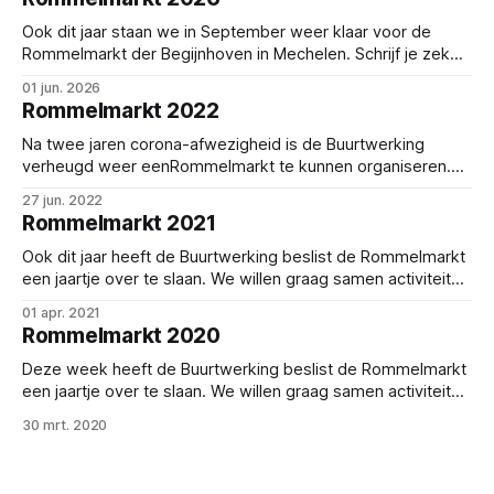
Ook dit jaar staan we in September weer klaar voor de
Rommelmarkt der Begijnhoven in Mechelen. Schrijf je zeker
tijdig in!
01 jun. 2026
Rommelmarkt 2022
Na twee jaren corona-afwezigheid is de Buurtwerking
verheugd weer eenRommelmarkt te kunnen organiseren.
Dit jaar op zaterdag 10 september. De inschrijvingen zijn
27 jun. 2022
inmiddels afgerond.
Rommelmarkt 2021
Ook dit jaar heeft de Buurtwerking beslist de Rommelmarkt
een jaartje over te slaan. We willen graag samen activiteiten
ondernemen maar wél veilig. Het besmettingsgevaar met
01 apr. 2021
zoveel mensen in de kleine straten van Begijnhof tezamen
Rommelmarkt 2020
met het lichtelijk chaotische karakter van de Rommelmarkt
waar spullen van hand tot hand gaan,
Deze week heeft de Buurtwerking beslist de Rommelmarkt
een jaartje over te slaan. We willen graag samen activiteiten
ondernemen maar wél veilig. Het besmettingsgevaar met
30 mrt. 2020
zoveel mensen in de kleine straten van Begijnhof tezamen
met het lichtelijk chaotische karakter van de Rommelmarkt
waar spullen van hand tot hand gaan, lijkt