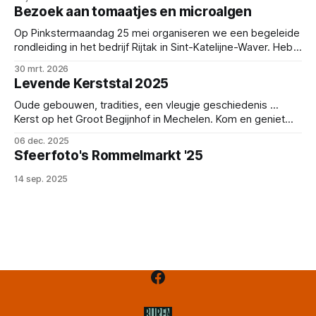
Bezoek aan tomaatjes en microalgen
Op Pinkstermaandag 25 mei organiseren we een begeleide
rondleiding in het bedrijf Rijtak in Sint-Katelijne-Waver. Heb
je onze nieuwsbrief ontvangen en ben je benieuwd naar de
30 mrt. 2026
werking van dit bedrijf? Schrijf je dan nu in voor een unieke
Levende Kerststal 2025
blik achter de schermen: Inschrijvingsformulier Voor de
deelname vragen we
Oude gebouwen, tradities, een vleugje geschiedenis ...
Kerst op het Groot Begijnhof in Mechelen. Kom en geniet
mee in een authentiek kader. Wat kan je verwachten? Een
06 dec. 2025
'tableau vivant' met wel meer dan 20 figuranten: de drie
Sfeerfoto's Rommelmarkt '25
koningen, de kleine Jezus, de ezel, ... Echter dan dit kan je
ze
14 sep. 2025